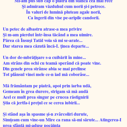
Mi-am pus sub cap o piatră din stânca cea mai rece
Şi admiram văzduhul cum norii şi-i petrece.
În valuri de lumină pluteau agale norii,
Ca îngerii din vise pe-aripile candorii.
Un petec de albastru atrase-a mea privire
Şi m-am pierdut într-însa tăcând a mea uimire.
Părea că Însuşi Tatăl voia să mi se-arate...
Dar starea mea căzută încă-L ţinea departe...
Un dor de-mbrăţişare s-a cuibărit în mine...
Am strâns din ochi cu teamă sperând că poate vine.
Din genele prea strânse abia se mai prelinse
Tot plânsul vinei mele ce-n iad mă coborâse...
Mă frământam pe piatră, apoi prin iarba udă,
Gemeam în grea durere, strigam să mă audă
Acel ce mult prea singur pe crucea răstignirii
Ştia că jertfa-i preţul ce se cerea iubirii...
Şi stând aşa în spasme şi-n zvârcoliri durute,
Simţeam cum vine-un Mire ca rana să-mi sărute...
Atingerea-I
prea sfântă mi-aduse pocăinţa