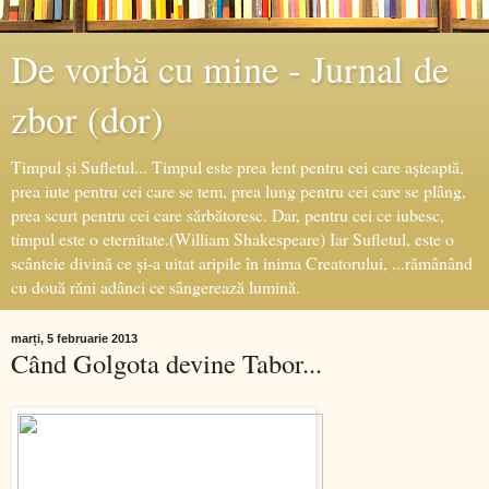
De vorbă cu mine - Jurnal de
zbor (dor)
Timpul şi Sufletul... Timpul este prea lent pentru cei care aşteaptă,
prea iute pentru cei care se tem, prea lung pentru cei care se plâng,
prea scurt pentru cei care sărbătoresc. Dar, pentru cei ce iubesc,
timpul este o eternitate.(William Shakespeare) Iar Sufletul, este o
scânteie divină ce şi-a uitat aripile în inima Creatorului, ...rămânând
cu două răni adânci ce sângerează lumină.
marți, 5 februarie 2013
Când Golgota devine Tabor...